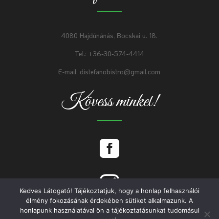
4080 Hajdúnánás, Bocskai u. 18.
Tel.: +36-30-574-4414
E-mail: distefanobistro@gmail.com
Kövess minket!


Kedves Látogató! Tájékoztatjuk, hogy a honlap felhasználói
élmény fokozásának érdekében sütiket alkalmazunk. A
honlapunk használatával ön a tájékoztatásunkat tudomásul
© 2022 Di Stefano Bisztro | Adatkezelési