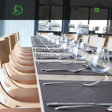
Di Stefano Bisztro
Asztalfoglalás