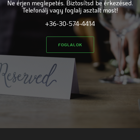
Ne érjen meglepetés. Biztosítsd be érkezésed.
Telefonálj vagy foglalj asztalt most!
+36-30-574-4414
FOGLALOK