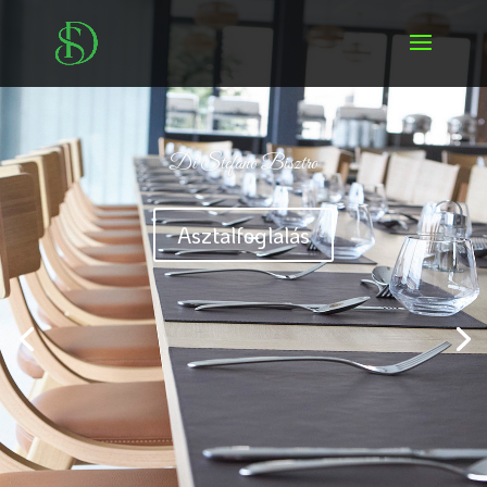
Di Stefano Bisztro
Asztalfoglalás