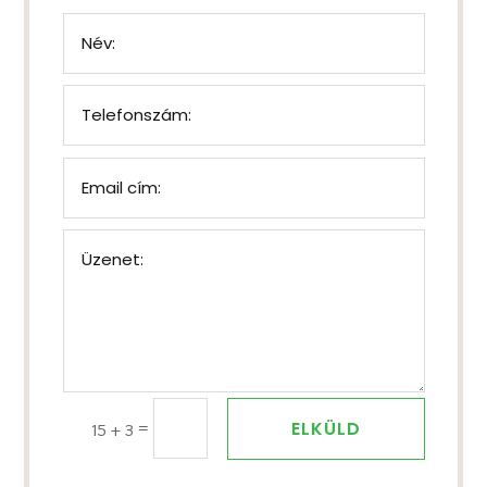
ELKÜLD
=
15 + 3