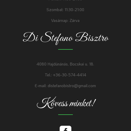
Szombat: 11:30-21:00
Vasárnap: Zárva
Di Stefano Bisztro
4080 Hajdúnánás, Bocskai u. 18.
Tel.: +36-30-574-4414
E-mail: distefanobistro@gmail.com
Kövess minket!