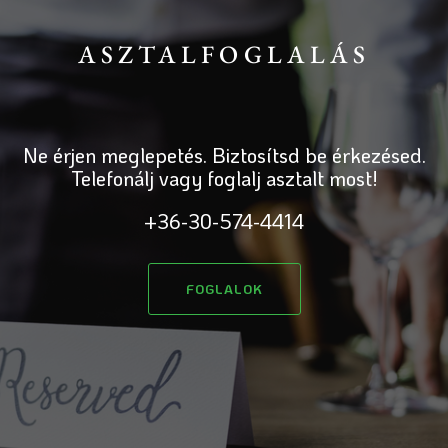
ASZTALFOGLALÁS
Ne érjen meglepetés. Biztosítsd be érkezésed.
Telefonálj vagy foglalj asztalt most!
+36-30-574-4414
FOGLALOK