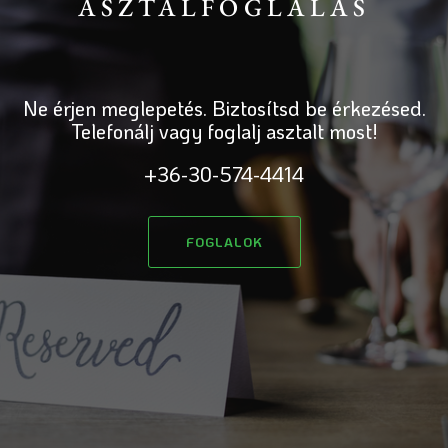
ASZTALFOGLALÁS
Ne érjen meglepetés. Biztosítsd be érkezésed.
Telefonálj vagy foglalj asztalt most!
+36-30-574-4414
FOGLALOK