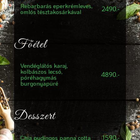
Rebarbarás eperkrémleves,
2490.-
omlós tésztakosárkával
Főétel
Vendéglátós karaj,
kolbászos lecsó,
4890.-
póréhagymás
burgonyapüré
Desszert
1590.-
Chia pudingos panna cotta