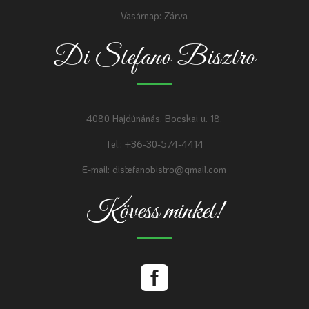
Vasárnap: Zárva
Di Stefano Bisztro
4080 Hajdúnánás, Bocskai u. 18.
Tel.: +36-30-574-4414
E-mail: distefanobistro@gmail.com
Kövess minket!
