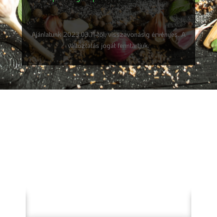
Ajánlatunk 2023.03.11-től, visszavonásig érvényes. A
változtatás jogát fenntartjuk.